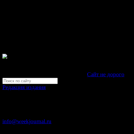
При любом использовании материалов сайта и дочер
проектов, гиперссылка на www.weekjournal.ru обязате
Зарегистрировано Федеральной службой по надзору 
связи, информационных технологий и массовых
коммуникаций (Роскомнадзор) как электронное перио
издание "Газета Неделя".
Свидетельство Эл №ФС77-39719 от 30 апреля 201
Мнение авторов может не совпадать с мнением редак
Development by "Byte Eight Lab" -
Сайт не дорого
Редакция издания
Москва, ул. Тверская д. 9 стр. 4
+7 (499) 653-5391
info@weekjournal.ru