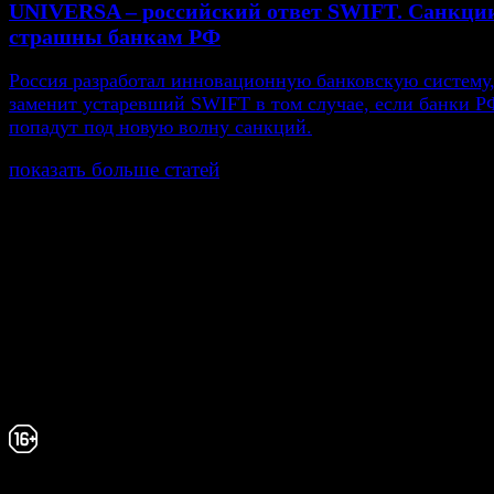
UNIVERSA – российский ответ SWIFT. Санкци
страшны банкам РФ
Россия разработал инновационную банковскую систему,
заменит устаревший SWIFT в том случае, если банки Р
попадут под новую волну санкций.
показать больше статей
© Газета Неделя, 2014
При любом использовании материалов сайта и дочер
проектов, гиперссылка на www.weekjournal.ru обязате
Зарегистрировано Федеральной службой по надзору 
связи, информационных технологий и массовых
коммуникаций (Роскомнадзор) как электронное перио
издание "Газета Неделя".
Свидетельство Эл №ФС77-39719 от 30 апреля 20
Мнение авторов может не совпадать с мнением р
16+