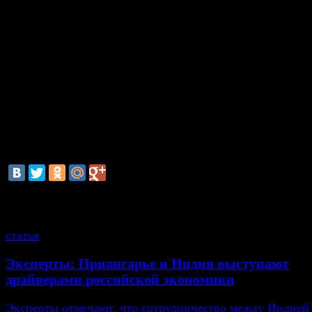
- Клиенты могут без ограничений получить наличны
банкоматах банка «Россия», Собинбанка или «Объед
расчетной системы», уточняется в сообщении кредит
организации.
Напомним, что 20 марта США ввели санкции против 
«Россия» и его председателя совета директоров Юри
Ковальчука. Санкции коснулись также близких к Вла
Путину бизнесменов Геннадия Тимченко, Бориса и А
Ротенбергов.
смотрите также
статья
Эксперты: Приангарье и Индия выступают
драйверами российской экономики
Эксперты отмечают, что сотрудничество между Индией