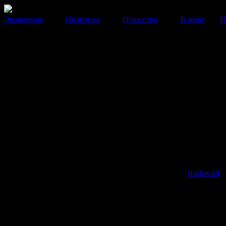
Экономика
Политика
Общество
В мире
Н
Племянник президента откры
компанию Putin Consulting Lt
Об этом он написал на своей странице в Facebook.
13 Марта 2014
20:23:20
Племянник президента
Владимира Путина Рома
открыл компанию Putin Co
Ltd. Об этом он
написал
н
странице в Facebook.
По словам родственника пр
его компания зай