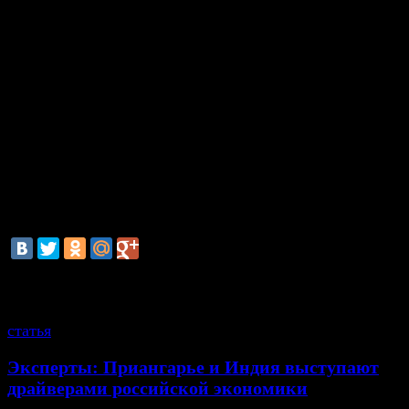
регионов России.
«Практика работы в регионах позволила сфор
профессиональную специализацию Романа как
консультанта – обеспечение «экономической безоп
т.е. выстраивание оптимального взаимодействия б
надзорными и силовыми ведомствами, а также кр
организациями», - говорится на сайте компании п
президента.
смотрите также
статья
Эксперты: Приангарье и Индия выступают
драйверами российской экономики