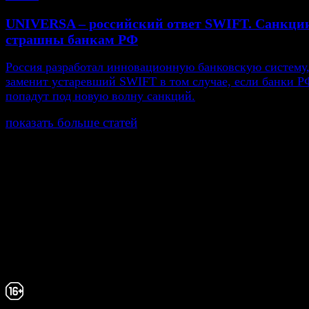
UNIVERSA – российский ответ SWIFT. Санкци
страшны банкам РФ
Россия разработал инновационную банковскую систему,
заменит устаревший SWIFT в том случае, если банки Р
попадут под новую волну санкций.
показать больше статей
© Газета Неделя, 2014
При любом использовании материалов сайта и дочер
проектов, гиперссылка на www.weekjournal.ru обязате
Зарегистрировано Федеральной службой по надзору 
связи, информационных технологий и массовых
коммуникаций (Роскомнадзор) как электронное перио
издание "Газета Неделя".
Свидетельство Эл №ФС77-39719 от 30 апреля 20
Мнение авторов может не совпадать с мнением р