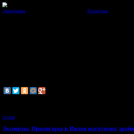
Экономика
Политика
Евро впервые в истории дости
В ходе утренних торгов на Московской бирже максимальный кур
19 Февраля 2014
14:42:53
Курс европейской валюты в третий раз две недели обновил ис
Максимальный курс сделки – 49 рублей 7 копеек.
Курс доллара вырос до 35 рублей 62 копеек.
смотрите также
статья
Эксперты: Приангарье и Индия выступают драйв