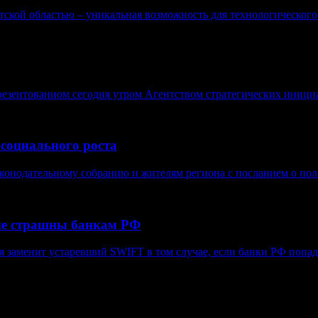
кой областью – уникальная возможность для технологического р
езентованном сегодня утром Агентством стратегических иници
 социального роста
конодательному собранию и жителям региона с посланием о поло
не страшны банкам РФ
я заменит устаревший SWIFT в том случае, если банки РФ попад