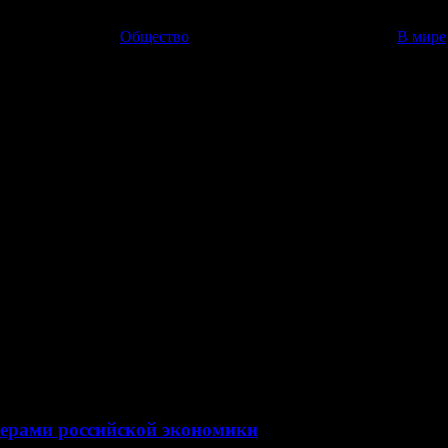
Общество
В мире
г отметки в 49 рублей
с сделки составил 49 рублей 7 копеек за евро.
торический максимум. Сегодня утром в ходе торгов на Московско
ерами российской экономики