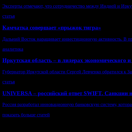
Эксперты отмечают, что сотрудничество между Индией и Иркутс
статья
Камчатка совершает «прыжок тигра»
Дальний Восток наращивает инвестиционную активность. В пр
аналитика
Иркутская область – в лидерах экономического и
Губернатор Иркутской области Сергей Левченко обратился к За
статья
UNIVERSA – российский ответ SWIFT. Санкции 
Россия разработал инновационную банковскую систему, котора
показать больше статей
© Газета Неделя, 2014