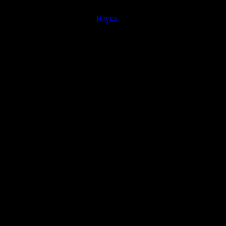
Наука
й бирже впервые в истории евро поднялся выше 49 рублей.