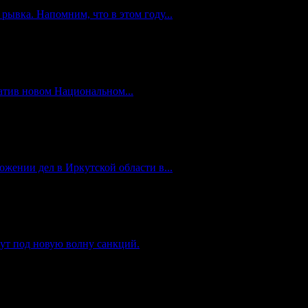
ывка. Напомним, что в этом году...
атив новом Национальном...
жении дел в Иркутской области в...
ут под новую волну санкций.