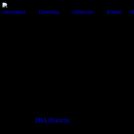
Экономика
Политика
Общество
В мире
Н
Банковские карты партнеров
Мастер-банка заработают к к
пятницы
Проблемы с банковскими картами возникли у клиент
банков-партнеров МБ.
22 Ноября 2013
19:46:33
Карты партнеров
Мастер-банка
должны вернуться в
состояние к концу пятницы, 22 ноября.
Как передает
РИА Новости
со ссылкой на источник в
Центробанке, перевыпуск карт не потребуется.