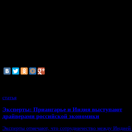
Международные платежные системы
Visa
и
MasterCa
согласовали предложенное Сбербанком временное ре
позволяющее клиентам партнеров Мастер-банка в кр
сроки возобновить операции по их картам путем отк
корреспондентских счетов.
Проблемы с банковскими картами возникли у клиент
банков
, которым Мастер-банк предоставлял процесс
услуги.
смотрите также
статья
Эксперты: Приангарье и Индия выступают
драйверами российской экономики
Эксперты отмечают, что сотрудничество между Индией