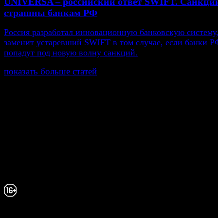
UNIVERSA – российский ответ SWIFT. Санкци
страшны банкам РФ
Россия разработал инновационную банковскую систему,
заменит устаревший SWIFT в том случае, если банки Р
попадут под новую волну санкций.
показать больше статей
© Газета Неделя, 2014
При любом использовании материалов сайта и дочер
проектов, гиперссылка на www.weekjournal.ru обязате
Зарегистрировано Федеральной службой по надзору 
связи, информационных технологий и массовых
коммуникаций (Роскомнадзор) как электронное перио
издание "Газета Неделя".
Свидетельство Эл №ФС77-39719 от 30 апреля 20
Мнение авторов может не совпадать с мнением р
16+