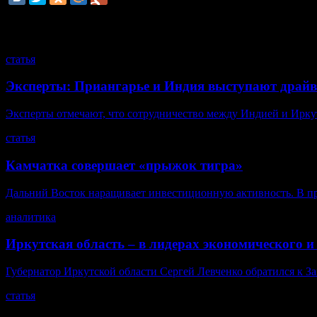
смотрите также
статья
Эксперты: Приангарье и Индия выступают драйв
Эксперты отмечают, что сотрудничество между Индией и Иркутс
статья
Камчатка совершает «прыжок тигра»
Дальний Восток наращивает инвестиционную активность. В пр
аналитика
Иркутская область – в лидерах экономического и
Губернатор Иркутской области Сергей Левченко обратился к За
статья