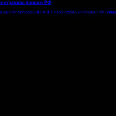
не страшны банкам РФ
я заменит устаревший SWIFT в том случае, если банки РФ попад
в, гиперссылка на www.weekjournal.ru обязательна.
язи, информационных технологий и массовых коммуникаций (Рос
нение авторов может не совпадать с мнением редакции. 16+