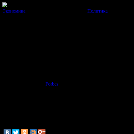
Экономика
Политика
Билл Гейтс снова вне конкур
Cовокупные активы 400 миллиардеров США превысили $2 трл
17 Сентября 2013
12:10:25
Тройка лидеров среди богатейших бизнесменов США в 2013 году
Гейтс
, второе место занял известный инвестор
Уоррен Баффет
По данным журнала
Forbes
, состояние Гейтса составляет
$72 м
В 2013 году среди 400 богатейших граждан США оказалось 48
В текущем году совокупные активы 400 миллиардеров США д