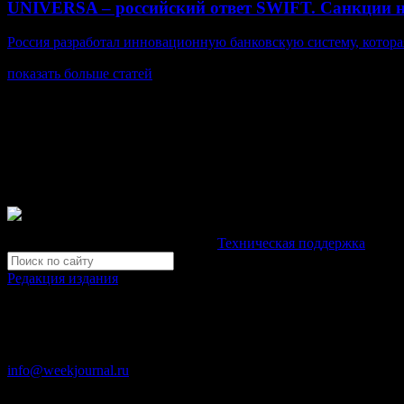
UNIVERSA – российский ответ SWIFT. Санкции 
Россия разработал инновационную банковскую систему, котора
показать больше статей
© Газета Неделя, 2014
При любом использовании материалов сайта и дочерних проекто
Зарегистрировано Федеральной службой по надзору в сфере св
Неделя".
Свидетельство Эл №ФС77-39719 от 30 апреля 2010 года. М
Development by "Byte Eight Lab" -
Техническая поддержка
Редакция издания
Москва, ул. Тверская д. 9 стр. 4
+7 (499) 653-5391
info@weekjournal.ru