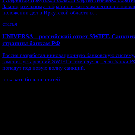
Губернатор Иркутской области Сергей Левченко обрати
Законодательному собранию и жителям региона с посла
положении дел в Иркутской области в...
статья
UNIVERSA – российский ответ SWIFT. Санкци
страшны банкам РФ
Россия разработал инновационную банковскую систему,
заменит устаревший SWIFT в том случае, если банки Р
попадут под новую волну санкций.
показать больше статей
© Газета Неделя, 2014
При любом использовании материалов сайта и дочер
проектов, гиперссылка на www.weekjournal.ru обязате
Зарегистрировано Федеральной службой по надзору 
связи, информационных технологий и массовых
коммуникаций (Роскомнадзор) как электронное перио