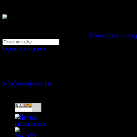
издание "Газета Неделя".
Свидетельство Эл №ФС77-39719 от 30 апреля 201
Мнение авторов может не совпадать с мнением редак
Development by "Byte Eight Lab" -
Техническая подде
Редакция издания
Москва, ул. Тверская д. 9 стр. 4
+7 (499) 653-5391
info@weekjournal.ru