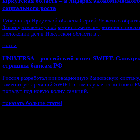
Иркутская область – в лидерах экономического
социального роста
Губернатор Иркутской области Сергей Левченко обрати
Законодательному собранию и жителям региона с посла
положении дел в Иркутской области в...
статья
UNIVERSA – российский ответ SWIFT. Санкци
страшны банкам РФ
Россия разработал инновационную банковскую систему,
заменит устаревший SWIFT в том случае, если банки Р
попадут под новую волну санкций.
показать больше статей
© Газета Неделя, 2014
При любом использовании материалов сайта и дочер
проектов, гиперссылка на www.weekjournal.ru обязате