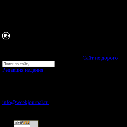
Зарегистрировано Федеральной службой по надзору 
связи, информационных технологий и массовых
коммуникаций (Роскомнадзор) как электронное перио
издание "Газета Неделя".
Свидетельство Эл №ФС77-39719 от 30 апреля 20
Мнение авторов может не совпадать с мнением р
16+
Development by "Byte Eight Lab" -
Сайт не дорого
Редакция издания
Москва, ул. Тверская д. 9 стр. 4
+7 (499) 653-5391
info@weekjournal.ru