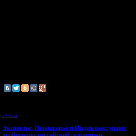
Минэнерго Украины отказывается признавать разме
который был озвучен российской компанией за пос
газ. Об этом заявил глава министерства Юрий 
рамках брифинга, проходившего на прошлой неделе.
«Нами не воспринимается цифра, которая была
«Газпромом», потому что компанией в указанн
включатся некие расчеты, которые осуществляются
которая не имеет экономического обоснован
сегодняшний день предлагается для нашего государ
порядка 500 долларов за тысячу кубометров», —
Продан.
смотрите также
статья
Эксперты: Приангарье и Индия выступают
драйверами российской экономики