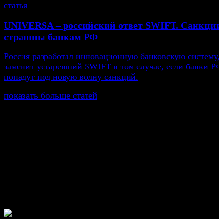
статья
UNIVERSA – российский ответ SWIFT. Санкци
страшны банкам РФ
Россия разработал инновационную банковскую систему,
заменит устаревший SWIFT в том случае, если банки Р
попадут под новую волну санкций.
показать больше статей
© Газета Неделя, 2014
При любом использовании материалов сайта и дочер
проектов, гиперссылка на www.weekjournal.ru обязате
Зарегистрировано Федеральной службой по надзору 
связи, информационных технологий и массовых
коммуникаций (Роскомнадзор) как электронное перио
издание "Газета Неделя".
Свидетельство Эл №ФС77-39719 от 30 апреля 201