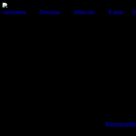
Экономика
Политика
Общество
В мире
Н
С 3 июня Россия может прекр
поставки газа на Украину
«Газпром» выставил счет на оплату газа в июне. По с
Алексея Миллера, украинская сторона до 2 июня дол
оплатить июньские поставки.
13 Мая 2014
16:07:12
«Газпром» перешел на авансовую оплату поста
Украине. Сегодня компания выставила предварител
«Нафтогазу Украины» в размере 1,66 млрд долларов
газа в июне. Об этом сообщил официальный предс
«Газпрома» Сергей Куприянов, передает
Korresponden